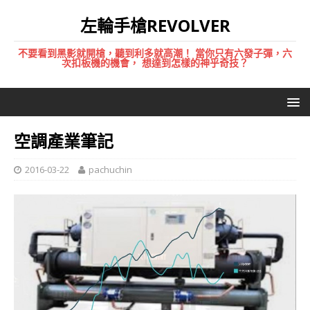
左輪手槍REVOLVER
不要看到黑影就開槍，聽到利多就高潮！ 當你只有六發子彈，六
次扣板機的機會， 想達到怎樣的神乎奇技？
空調產業筆記
2016-03-22
pachuchin