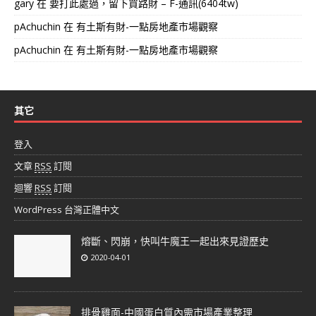
gary
在
要打此處過，留下買路財 – F-通訊(6404tw)
pAchuchin
在
有土斯有財-一點房地產市場觀察
pAchuchin
在
有土斯有財-一點房地產市場觀察
其它
登入
文章
RSS
訂閱
迴響
RSS
訂閱
WordPress 台灣正體中文
熔斷、閃崩，快叫牛魔王一起出來見證歷史
2020-04-01
排骨雞面-中國蛋白質內需市場產業整理