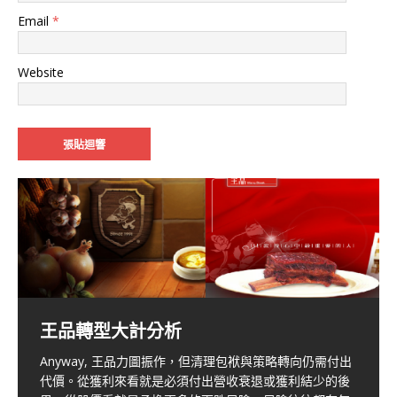
Email
*
Website
日本來的Auto Server – F-AS(5266TW)
網路社群代號歪歪的XD-尚凡資訊
王品轉型大計分析
資本市場手搖杯- F-雅茗(2726.tw)
(5278tw)
Auto Server成立於 1997 年 6 月 11 日，為日本二手車電
子交易平台服務提供者，顛覆原來二手車商在市場買賣需
Anyway, 王品力圖振作，但清理包袱與策略轉向仍需付出
崎路多歧路，峰險藏風險-續談霹靂
雅茗天地或許很多台灣人都沒聽過，因為其主要營運地點
公司簡介 尚凡資訊股份有限公司創立於2002年，2
[…]
要打此處過，留下買路財 – F-通訊
要到拍賣場所現場競標的產業型態，
代價。從獲利來看就是必須付出營收衰退或獲利結少的後
位於中國，近一年才回台反攻的franchise。公司資本額2.7
(8450tw)
首家上櫃之保經公司-台名保經(5878.tw)
(6404tw)
利用網路建立可連接超過全日本八成以上的二手車實體拍