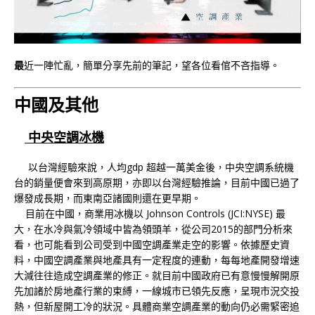
最
近一陣忙亂，簡單分享先前的筆記，望各位看倌不吝指導。
中國及其他
中央空調冰機
以台灣經驗來說，人均gdp 超越一萬美金後，中央空調系統機
台的銷量便會來到高原期，亦即以台灣經驗推論，目前中國已過了
爆發成長期，而東南亞諸國則還在更早期。
目前在中國，商業用冰機以 Johnson Controls (JCI:NYSE) 最
大，在水冷與氣冷領域中皆為領頭羊，從公司2015的部門分析來
看，也可能看到公司受到中國空調產業走空的影響。依據歷史資
料，中國空調產業與地產具有一定程度的連動，每每地產開發增速
大減往往造成空調產業的修正。就目前中國政府已有意慢慢解開原
先加諸於房地產行業的束縛，一線城市已領先反應，呈現市況交投
熱，但新屋開工冷的狀況。具體商業空調產業的動向仍必需緊密追