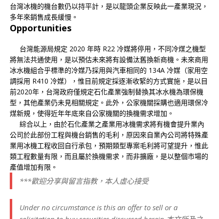
台灣冰機的機台數仍以持平計，是以龍頭企業反映此一產業現況，
多年來銷售成長緩慢。
O
pportunities
台灣能源局規定 2020 年時 R22 冷媒將停用，不同冷煤之機型
將無法共通使用，是以預估未來將有設備汰舊換新商機。未來商用
冰水機組合乎標準的冷媒乃採用與汽車相同的 134A 冷媒（家用空
調採用 R410 冷媒），惟目前規定採逐漸收緊的方式實施，是以目
前2020年，台灣政府僅規定石化產業強制替換其冰水機為環保機
型，其他產業仍未見相關規定。此外，公家機關採購也適用環保冷
煤新規，使得近年年底來自公家機關的換機需求增加。
綜合以上，由於石化產業之產業用冰機需求將有機會提升業內
公司於此部份工程與機台銷售的毛利，原因來自業內公司將特殊產
業用冰機工程收回自行承包，預期類型專案毛利將可望提升，惟此
類工程數量有限，而且屬於換機需求，而非擴廠，是以整個市場的
產值增加有限。
***歡迎分享與留言指教，本人虛心接受
Under no circumstance is this an offer to sell or a