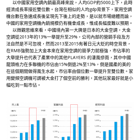
以中國家用空調內銷最高峰來說，人均GDP約5000上下，此時
經濟成長率接近雙位數。台灣在相似的人均gdp背景下，家用空調
機台數在急速成長後呈現先下後上的走勢，是以就市場總體而論，
中國的家用空調機內銷規模仍有機會成長，惟成長幅度難以預期。
以微觀思維來看，中國境內第一大牌是日本的大金空調，大金
空調從2013年的13%一舉提升至29%，公司內部的營銷手段及方
法自然是不可忽視，然而2013至2015有著日元大貶的時空背景，
在RMB強勢加上大金本來在家用空調的競爭力就極強，市佔率的
大舉提升也代表了產業中的其他PLAYERS 的淒風慘雨，其中中國
龍頭格力在多聯機的市佔由15%倒退2%至13%，倒是國產的美的
在這個期間做得風生水起，市佔率由個位數一舉提升至雙位數。家
用變頻空調機可謂被大金打了個空前的勝利，其他玩家最好就是小
幅吃到一點市佔。