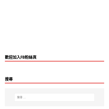
三台熱播，創下97%的超高收視率後，承襲優良傳統的霹
靂系列迅速在台灣累積人氣，並創造出許多人氣角色：如
素還真、葉小釵、黑白郎君與亂世狂刀…等。筆者也是從
小看到大~當年第一款由智冠所改編的遊戲：霹靂幽靈
箭，可是讓當年小屁孩的筆者廢寢忘食呢!!言歸正傳，來到
資本市場就是要拿小錢去賺大錢，熒光幕下有多少努力造
成多少淨利，給出多少股利，創造多少營收才是決定公司
揚帆能走多久、行多遠的關鍵所在。
歡迎加入FB粉絲頁
搜尋