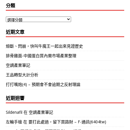
分類
近期文章
熔斷、閃崩，快叫牛魔王一起出來見證歷史
排骨雞面-中國蛋白質內需市場產業整理
空調產業筆記
王品轉型大計分析
打打嘴炮(4) – 預期會不會逾期之反射理論
近期迴響
Sildenafil
在
空調產業筆記
左輪手槍
在
要打此處過，留下買路財 – F-通訊(6404tw)