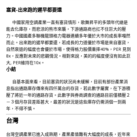
塞貨-
出來跑的遲早都要還
中國家用空調產業一直有塞貨情形，歌舞昇平的多頭年代總是
能去化庫存，而悲涼的熊市來襲，下游通路商也扛不住巨大的壓
力。中國國產多聯機龍頭格力電器連續多年優於大市的成長率嘎然
而止。出來跑的遲早都要還，若成長的力道優於市場是來自塞貨，
自然衰退的幅度也會優於市場，使得格力股價重摔40%，PER 見到
8x，反應對未來的悲觀情況。相對來說，美的的幅度便沒有如此巨
大, PER維持在10x。
小結
自基本面來看，目前塞貨的狀況尚未緩解，目前有部份產業消
息指出通路庫存傳來有四仟萬台的存貨，若此數字屬實，在下游積
壓了將近一年的通路存貨。此數字與券商調查的通路目前僅積壓２
－３個月存貨差距甚大，最差的狀況是這些庫存仍需消個一到兩
年，不得不慎。
台灣
台灣空調產業已進入成熟期，產業產值難有大幅度的成長，近年來